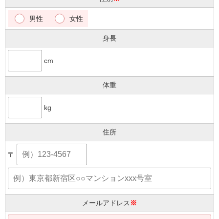
男性
女性
身長
cm
体重
kg
住所
〒
メールアドレス
※