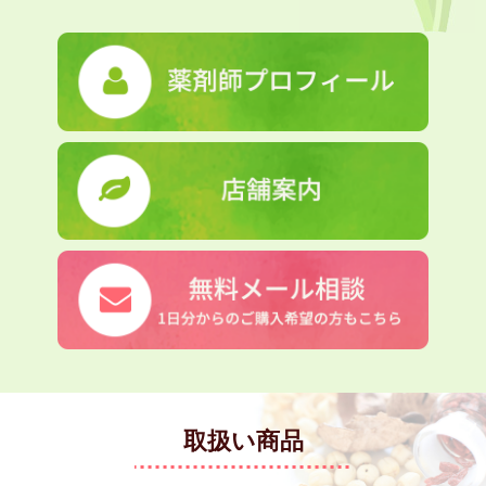
私はその方にとってベストと思う方法をご紹介しますが、中には費
用の面でそれを飲むのが難しい方もいらっしゃいます。そんな場合
は、効き目が弱くても少しでも改善できる方法をご提案します。遠
慮なくおっしゃってください。また「漢方は煎じるものだ」とか
「煎じが一番効く」「でも煎じると、家の中の臭いがすごいので困
る」とか、間違えた古い先入観をお持ちの方もいらっしゃいます。
決してそん
なことはありません。今は飲みやすい錠剤等で、煎じ以上の効果が
期待できるものもたくさんございます。
そしてよくあるご質問に、「どのくらいで効果が実感できます
か？」「漢方は長く飲まないと効きませんよね」というものがあり
ます。
これも病気や症状、症状が続いている期間によっていろいろです。
確かに体が変わるには３～６ヶ月かかります。でも効果が実感でき
るのは、それよりも早いことが多いです。人によっては一週間以内
に効果が実感できる場合もあります。逆に６ヶ月使って何の変化も
取扱い商品
ない場合、それ以上同じ処方を使っても効果はないでしょう。漢方
だからといって、６ヶ月以上たってから効果が出てくることはまず