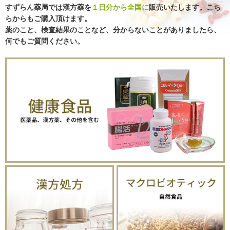
すずらん薬局では漢方薬を
１日分から全国に
販売いたします。こち
ありません。その場合は、処方を変更します。
らからもご購入頂けます。
どんなことであっても、わかりにくい点や不安に思われる点がござ
薬のこと、検査結果のことなど、分からないことがありましたら、
いましたら、遠慮なくおたずね下さい。ご相談いただくのに一番良
何でもご質問ください。
いのはやはりご来店いただくことです。お客様に直接会って話をう
かがうことでわかることもたくさんあります。次が電話です。この
場合も直接話をすることでわかることがあります。どうしても時間
がない場合はメールでご相談下さい。お返事まで多少時間がかかる
こともありますがご了承ください。