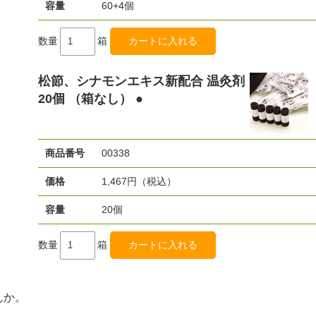
容量
60+4個
数量
箱
松節、シナモンエキス新配合 温灸剤
20個 （箱なし） ●
商品番号
00338
価格
1,467円（税込）
容量
20個
数量
箱
んか。