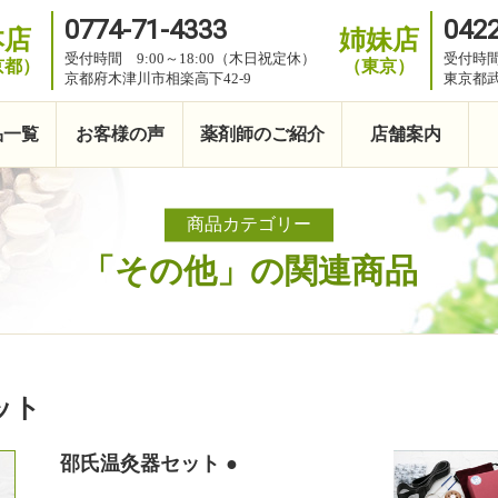
0774-71-4333
0422
本店
姉妹店
受付時間 9:00～18:00（木日祝定休）
受付時間
京都）
（東京）
京都府木津川市相楽高下42-9
東京都武
品一覧
お客様の声
薬剤師のご紹介
店舗案内
商品カテゴリー
「その他」の関連商品
ット
邵氏温灸器セット ●