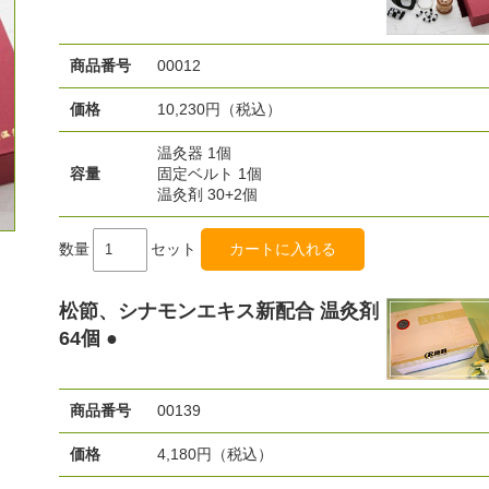
商品番号
00012
価格
10,230円（税込）
温灸器 1個
容量
固定ベルト 1個
温灸剤 30+2個
数量
セット
松節、シナモンエキス新配合 温灸剤
64個 ●
商品番号
00139
価格
4,180円（税込）