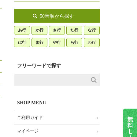
50音順から探す
あ行
か行
さ行
た行
な行
は行
ま行
や行
ら行
わ行
フリーワードで探す
SHOP MENU
ご利用ガイド
マイページ