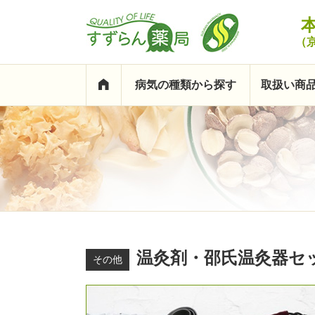
（
病気の種類から探す
取扱い商
温灸剤・邵氏温灸器セ
その他