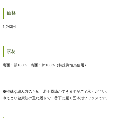
価格
1,243円
素材
裏面：絹100% 表面：綿100%（特殊弾性糸使用）
※特殊な編み方のため、若干横縞ができますがご了承ください。
冷えとり健康法の重ね履きで一番下に履く五本指ソックスです。