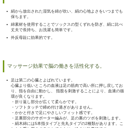
絹から放出された湿気を綿が吹い、絹の心地よさをいつまでも
保ちます。
綿素材を使用することでソックスの型くずれを防ぎ、絹に比べ
丈夫で長持ち、お洗濯も簡単です。
外反母趾に効果的です。
マッサージ効果で脳の働きを活性化する。
足は第二の心臓とよばれています。
心臓より低いところの血液は足の筋肉で高い所に押し戻してお
り、指を自由に動かし、 指股を刺激することにより、血液の循
環が良くなります。
・折り返し部分が広くて柔らかです。
・ソフトタッチで締め付け過ぎがありません。
・かかと付きで足にやさしいフィット感です。
・足裏部分のサポーター編みが、足の裏のツボを刺激します。
・絹木綿には5本指タイプと先丸タイプの2種類があります。こ