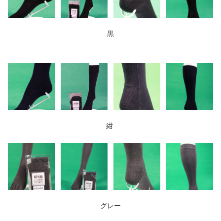
黒
紺
グレー