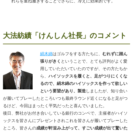
れらを重ね履きすることでさらに、冷えに効果的です。
大法紡績「けんしん社長」のコメント
絹木綿
はゴルフをする方たちに、
むれずに踏ん
張りがきく
ということで、とても評判がよく愛
用していただいていたのですが、その方たちか
ら、
ハイソックスを履くと、足がつりにくくな
るので、絹木綿のハイソックスを作って欲しい
という要望があり、製造
しましたが、知り合い
が履いてプレーしたところいつも最終ラウンド近くになると足がつ
るけど、今回はまったく平気だったと喜んでいました。
後日、弊社がお付き合いしている銀行のコンペで、主催者がハイソ
ックスを皆さんにプレゼントされこれを皆さんが履いてプレーした
ところ、皆さんの
成績が軒並み上がって、すごい成績が出て驚いた