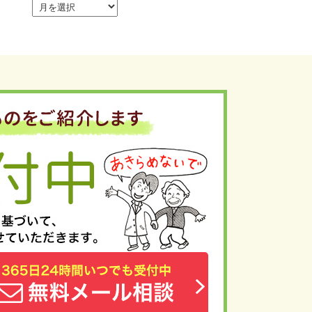
ア
ー
カ
イ
ブ