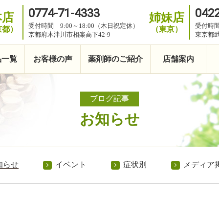
0774-71-4333
0422
本店
姉妹店
受付時間 9:00～18:00（木日祝定休）
受付時間
京都）
（東京）
京都府木津川市相楽高下42-9
東京都武
品一覧
お客様の声
薬剤師のご紹介
店舗案内
ブログ記事
お知らせ
知らせ
イベント
症状別
メディア