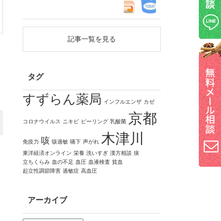
記事一覧を見る
タグ
すずらん薬局
インフルエンザ
カゼ
京都
コロナウイルス
ニキビ
ピーリング
乳酸菌
木津川
咳
免疫力
咳過敏
嚥下
声がれ
東洋経済オンライン
栄養
洗いすぎ
漢方相談
痰
立ちくらみ
血の不足
血圧
血液検査
貧血
起立性調節障害
過敏症
高血圧
アーカイブ